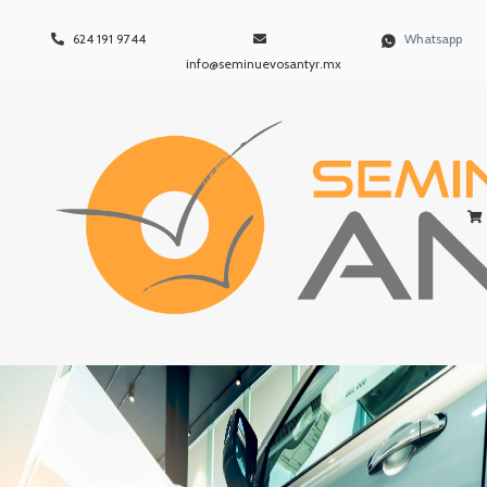
624 191 9744
Whatsapp
info@seminuevosantyr.mx