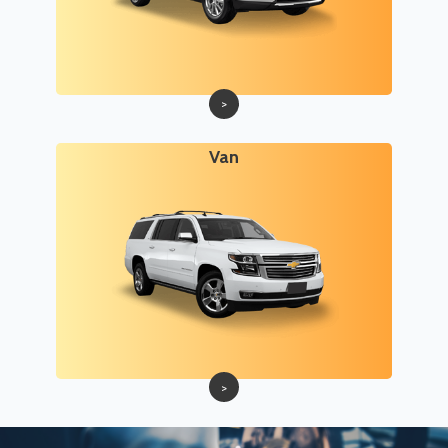
>
Van
>