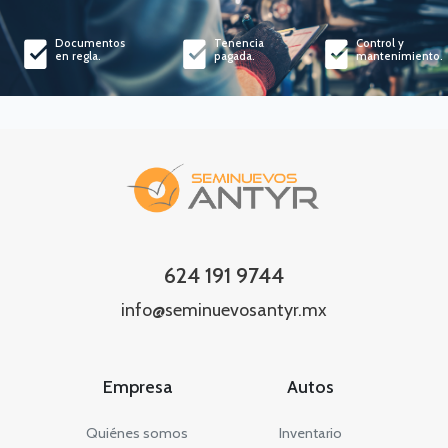
Documentos
Tenencia
Control y
en regla.
pagada.
mantenimiento.
624 191 9744
info@seminuevosantyr.mx
Empresa
Autos
Quiénes somos
Inventario